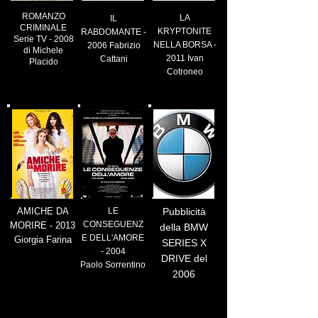
ROMANZO
LA
IL
CRIMINALE
KRYPTONITE
RABDOMANTE -
Serie TV - 2008
NELLA BORSA -
2006 Fabrizio
di Michele
2011 Ivan
Cattani
Placido
Cotroneo
AMICHE DA
LE
Pubblicità
CONSEGUENZ
MORIRE - 2013
della BMW
E DELL'AMORE
Giorgia Farina
SERIES X
- 2004
DRIVE del
Paolo Sorrentino
2006