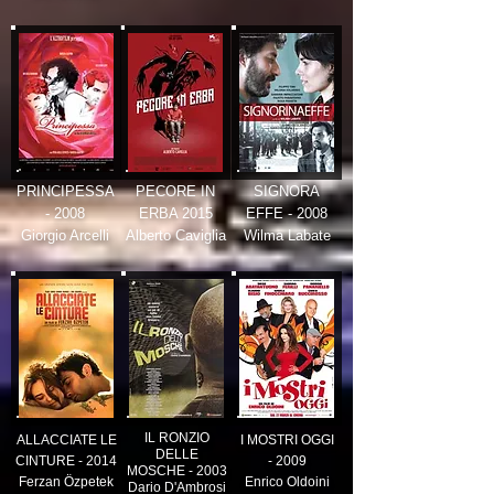
PRINCIPESSA
PECORE IN
SIGNORA
- 2008
ERBA 2015
EFFE - 2008
Giorgio Arcelli
Alberto Caviglia
Wilma Labate
IL RONZIO
ALLACCIATE LE
I MOSTRI OGGI
DELLE
CINTURE - 2014
- 2009
MOSCHE - 2003
Ferzan Özpetek
Enrico Oldoini
Dario D'Ambrosi