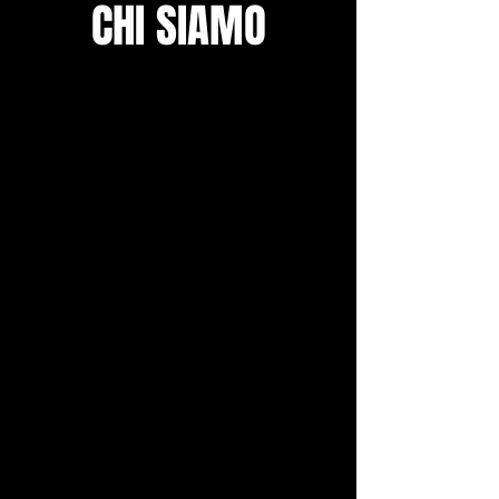
CHI SIAMO
Troppo spesso quando si parla di
strumenti ad arco immediatamente
si pensa alla musica classica o alle
tipiche esecuzioni semplici e lineari
della musica leggera.
Lo stesso percorso di studio di
questi strumenti nei conservatori
dopotutto mai si è aperto
all’approfondimento ritmico ed
armonico utile alla sperimentazione
degli archi anche in altri generi
musicali. Questo ha fatto in modo