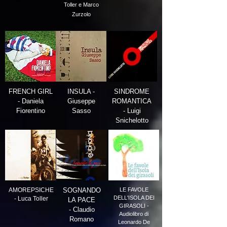
Toller e Marco
Zurzolo
FRENCH GIRL
INSULA -
SINDROME
- Daniela
Giuseppe
ROMANTICA
Fiorentino
Sasso
- Luigi
Snichelotto
AMOREPSICHE
SOGNANDO
LE FAVOLE
DELL'ISOLA DEI
- Luca Toller
LA PACE
GIRASOLI -
- Claudio
Audiolibro
di
Romano
Leonardo De