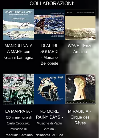
COLLABORAZIONI:
MANDULINATA
DI ALTRI
WAVE - Enzo
A MARE con
SGUARDI
Amazio
Gianni Lamagna
- Mariano
Bellopede
LA MAPPATA -
NO MORE
MIRABILIA -
RAINY DAYS -
Cirque des
CD in memoria di
R
êves
Carlo Croccolo,
Musiche di Paolo
musiche di
Sarcina -
Pasquale Catalano
rielaboraz. di Luca